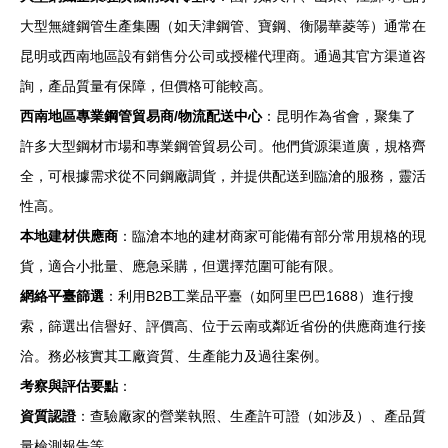
大型無縫鋼管生產集團（如天津鋼管、寶鋼、衡陽華菱等）通常在
昆明或西南地區設有銷售分公司或授權代理商。通過其官方渠道咨
詢，產品質量有保障，但價格可能較高。
西南地區專業鋼管貿易商/物流配送中心
：昆明作為省會，聚集了
許多大型鋼材市場和專業鋼管貿易公司。他們貨源渠道廣，規格齊
全，可根據需求從不同鋼廠調貨，并提供配送到臨滄的服務，靈活
性高。
本地建材供應商
：臨滄本地的建材商家可能備有部分常用規格的現
貨，適合小批量、應急采購，但選擇范圍可能有限。
網絡平臺篩選
：利用B2B工業品平臺（如阿里巴巴1688）進行搜
索，篩選出信譽好、評價高、位于云南或鄰近省份的供應商進行接
洽。務必核實其工廠資質、生產能力及過往案例。
考察與評估要點
：
資質認證
：查驗廠家的營業執照、生產許可證（如涉及）、產品質
量檢測報告等。