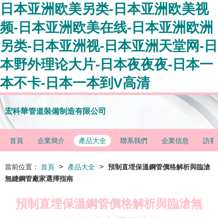
日本亚洲欧美另类-日本亚洲欧美视
频-日本亚洲欧美在线-日本亚洲欧洲
另类-日本亚洲视-日本亚洲天堂网-日
本野外理论大片-日本夜夜夜-日本一
本不卡-日本一本到V高清
宏科華管道裝備制造有限公司
首頁
企業簡介
產品大全
聯系我們
企業信息
訪客
>
>
當前位置：
首頁
產品大全
預制直埋保溫鋼管價格解析與臨滄
無縫鋼管廠家選擇指南
預制直埋保溫鋼管價格解析與臨滄無