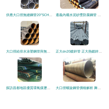
供應大口徑無縫鋼管20″SCH20及工程用碳鋼無縫鋼管 品質鑄就信賴，服務全球工程
遵義內襯水泥砂漿防腐鋼管 優質無縫鋼管現貨供應推薦
大口徑給排水涂塑鋼管與無縫鋼管 性能剖析與選型指南
正大dn20鍍鋅管 正大熱鍍鋅管理論重量表 正大天虹鍍鋅鋼管廠家
探訪昌都地區優質環氧煤瀝青防腐鋼管生產的鋼材邏輯
大口徑螺旋鋼管價格解析 舞陽廠家優勢與市場行情一覽