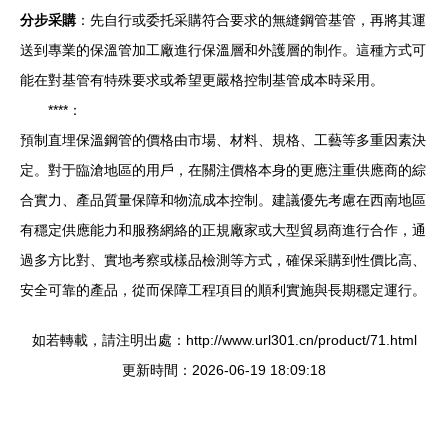
分步采購
：先自行或委托采購符合要求的無縫鋼管基管，再將其運
送到專業的保溫管加工廠進行保溫層和外護層的制作。這種方式可
能在對基管有特殊要求或希望更嚴格控制基管成本時采用。
****：
預制直埋保溫鋼管的價格由市場、材料、規格、工藝等多重因素決
定。對于臨滄地區的用戶，在關注價格本身的更應注重供應商的綜
合實力、產品質量保障和物流成本控制。建議優先考慮在西南地區
有穩定供應能力和服務網絡的正規廠家或大型貿易商進行合作，通
過多方比對、實地考察或樣品檢測等方式，確保采購到性價比高、
安全可靠的產品，從而保障工程項目的順利實施與長期穩定運行。
如若轉載，請注明出處：http://www.url301.cn/product/71.html
更新時間：2026-06-19 18:09:18