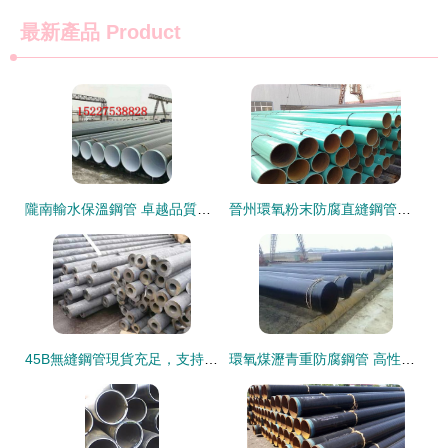
最新產品
Product
隴南輸水保溫鋼管 卓越品質，為水利工程保駕護航
晉州環氧粉末防腐直縫鋼管與無縫鋼管 產品特性及使用指南
45B無縫鋼管現貨充足，支持定制切割，品質信譽鑄就采購首選
環氧煤瀝青重防腐鋼管 高性能鋼材的卓越防腐解決方案