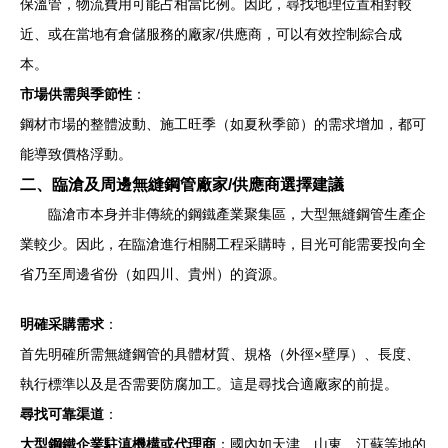
保溫管，物流費用可能占相當比例。因此，尋找地理位置相對較
近、或在當地有倉儲服務的廠家/供應商，可以有效控制綜合成
本。
市場供需與季節性
：
鋼材市場的整體波動、施工旺季（如夏秋季節）的需求增加，都可
能導致價格浮動。
二、臨滄及周邊無縫鋼管廠家/供應商選擇建議
臨滄市本身并非傳統的鋼鐵產業聚集區，大型無縫鋼管生產企
業較少。因此，在臨滄進行相關工程采購時，目光可能需要投向全
省乃至周邊省份（如四川、貴州）的資源。
明確采購需求
：
首先明確所需無縫鋼管的具體材質、規格（外徑×壁厚）、長度、
執行標準以及是否需要防腐加工。這是尋找合適廠家的前提。
尋找可靠渠道
：
大型鋼鐵企業駐滇機構或代理商
：國內如天津、山東、江蘇等地的