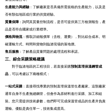
生產能力與經驗
：了解廠家是否具備所需規格的生產能力，以及是
否有類似地區或行業的供貨經驗。
質量保障
：詢問其質量控制流程，是否可提供第三方檢測報告，產
品是否符合國家或行業標準。
價格與物流
：獲取詳細報價單（含稅、運費），對比綜合成本。明
確運輸方式、時間和貨物到臨滄現場的落地價。
售后服務
：了解產品質量問題的處理流程和承諾。
三、綜合采購策略建議
對于臨滄地區的工程項目，若直接采購
預制直埋保溫鋼管成
品
，可以考慮以下兩種模式：
一站式采購
：直接尋找專業的預制直埋保溫管生產廠家。這類廠家
通常自身不生產無縫鋼管，但會作為原材料進行采購、加工和組
裝。您只需提供技術參數，他們即可完成保溫管成品的生產并負責
運輸。優點是責任單一，技術集成度高。