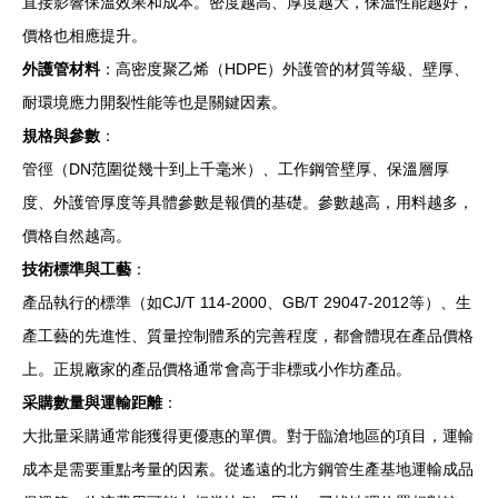
直接影響保溫效果和成本。密度越高、厚度越大，保溫性能越好，
價格也相應提升。
外護管材料
：高密度聚乙烯（HDPE）外護管的材質等級、壁厚、
耐環境應力開裂性能等也是關鍵因素。
規格與參數
：
管徑（DN范圍從幾十到上千毫米）、工作鋼管壁厚、保溫層厚
度、外護管厚度等具體參數是報價的基礎。參數越高，用料越多，
價格自然越高。
技術標準與工藝
：
產品執行的標準（如CJ/T 114-2000、GB/T 29047-2012等）、生
產工藝的先進性、質量控制體系的完善程度，都會體現在產品價格
上。正規廠家的產品價格通常會高于非標或小作坊產品。
采購數量與運輸距離
：
大批量采購通常能獲得更優惠的單價。對于臨滄地區的項目，運輸
成本是需要重點考量的因素。從遙遠的北方鋼管生產基地運輸成品