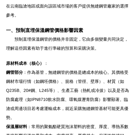
在云南臨滄地區或面向該區域市場的客戶提供無縫鋼管廠家的選擇
參考。
一、預制直埋保溫鋼管價格影響因素
預制直埋保溫鋼管的價格并非固定，它由多個變量共同決定，
理解這些因素有助于進行準確的預算和采購決策。
原材料成本（核心）
：
鋼管部分
：作為基管，無縫鋼管的價格是總成本的核心。其價格受
鋼材市場行情（如鋼坯價格）、規格（管徑、壁厚）、材質（如
Q235B、20#鋼、L245等）、生產工藝（熱軋或冷拔）以及是否為
防腐處理（如IPN8710飲水防腐、環氧煤瀝青防腐）影響顯著。臨
滄或周邊項目若考慮運輸成本，就近采購無縫鋼管基材可能更具優
勢。
保溫層材料
：常用的聚氨酯硬質泡沫塑料的密度、厚度、導熱系數